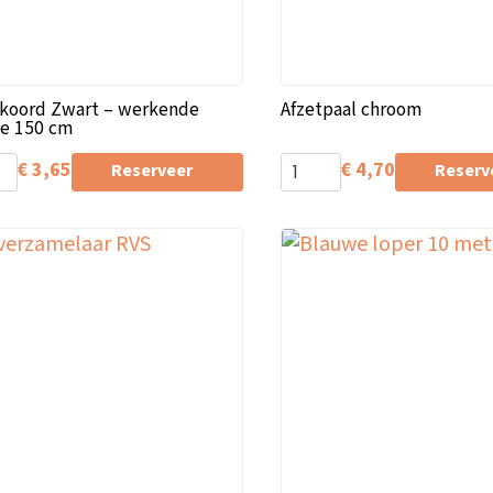
tkoord Zwart – werkende
Afzetpaal chroom
te 150 cm
€
3,65
€
4,70
Reserveer
Reserv