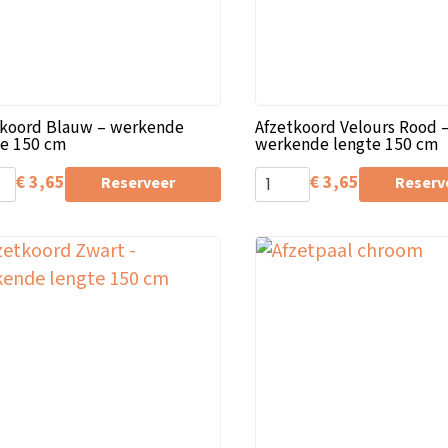
tkoord Blauw – werkende
Afzetkoord Velours Rood 
te 150 cm
werkende lengte 150 cm
€
3,65
€
3,65
Reserveer
Reserv