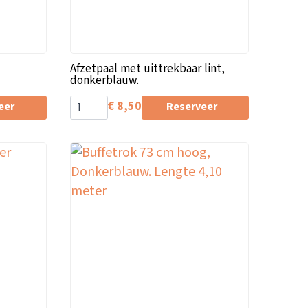
Afzetpaal met uittrekbaar lint,
donkerblauw.
€
8,50
eer
Reserveer