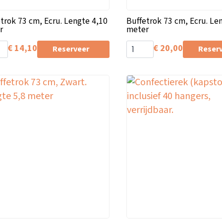
trok 73 cm, Ecru. Lengte 4,10
Buffetrok 73 cm, Ecru. Le
r
meter
€
14,10
€
20,00
Reserveer
Reser