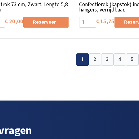
trok 73 cm, Zwart. Lengte 5,8
Confectierek (kapstok) inc
r
hangers, verrijdbaar.
€
20,00
€
15,75
Reserveer
Reser
1
2
3
4
5
 vragen