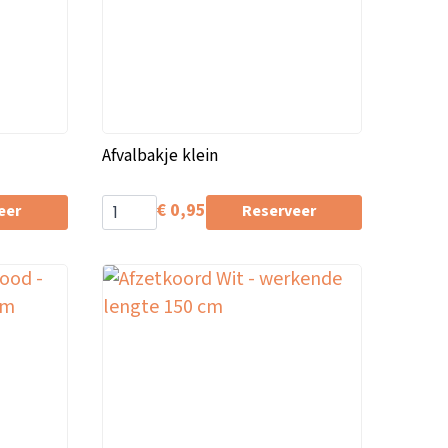
Afvalbakje klein
€
0,95
eer
Reserveer