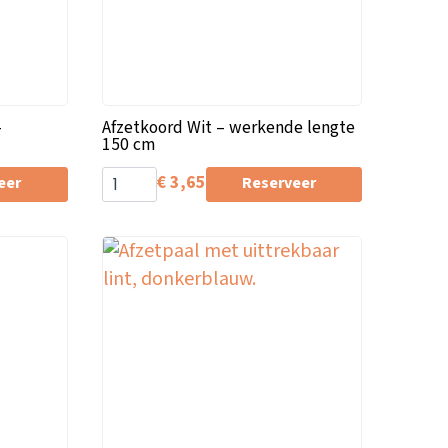
–
Afzetkoord Wit – werkende lengte
150 cm
€
3,65
eer
Reserveer