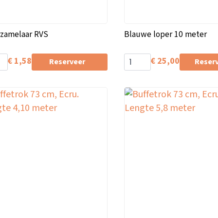
rzamelaar RVS
Blauwe loper 10 meter
€
1,58
€
25,00
Reserveer
Reser