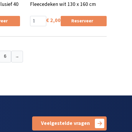
lusief 40
Fleecedeken wit 130 x 160 cm
€
2,00
veer
Reserveer
6
→
Veelgestelde vragen