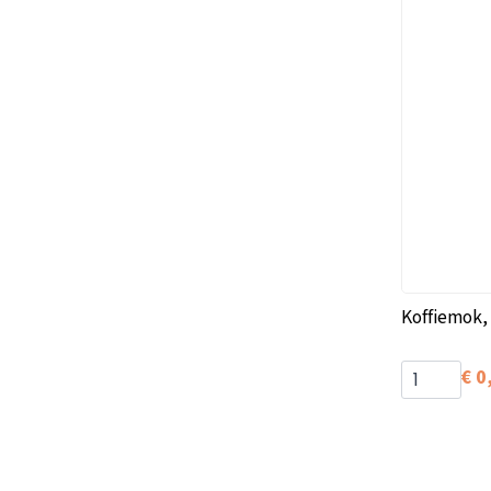
Koffiemok,
€
0