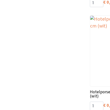
€
0
Hotelporse
(wit)
€
0