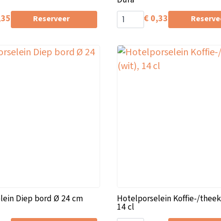
,35
€
0,33
Reserveer
Reserve
lein Diep bord Ø 24 cm
Hotelporselein Koffie-/theek
14 cl