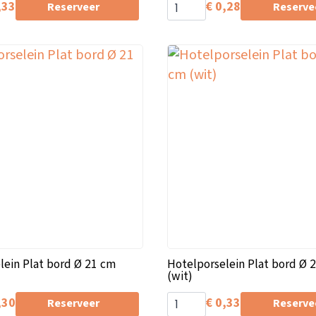
,33
€
0,28
Reserveer
Reserve
lein Plat bord Ø 21 cm
Hotelporselein Plat bord Ø 
(wit)
,30
€
0,33
Reserveer
Reserve