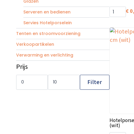
Glazen
€
0
Serveren en bedienen
Servies Hotelporselein
Tenten en stroomvoorziening
Verkoopartikelen
Verwarming en verlichting
Prijs
Min.
Max.
prijs
prijs
Filter
Hotelporse
(wit)