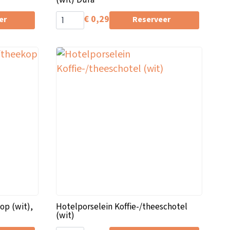
€
0,29
er
Reserveer
op (wit),
Hotelporselein Koffie-/theeschotel
(wit)