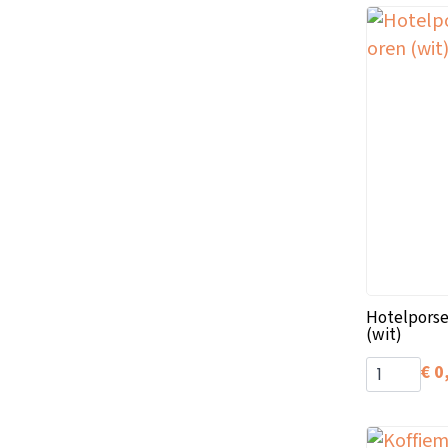
Hotelporse
(wit)
€
0