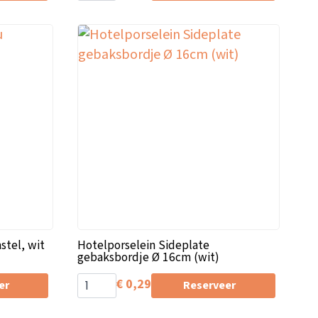
stel, wit
Hotelporselein Sideplate
gebaksbordje Ø 16cm (wit)
€
0,29
er
Reserveer