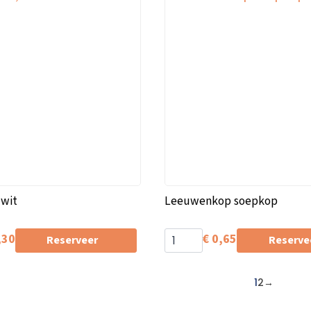
 wit
Leeuwenkop soepkop
,30
€
0,65
Reserveer
Reserve
1
2
→