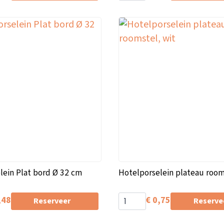
lein Plat bord Ø 32 cm
Hotelporselein plateau room
,48
€
0,75
Reserveer
Reserve