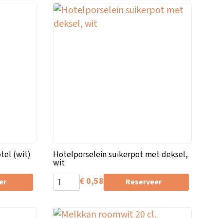
tel (wit)
Hotelporselein suikerpot met deksel,
wit
€
0,58
er
Reserveer