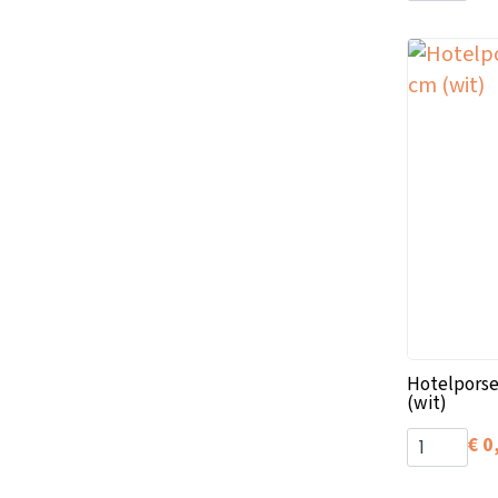
Hotelporse
(wit)
€
0