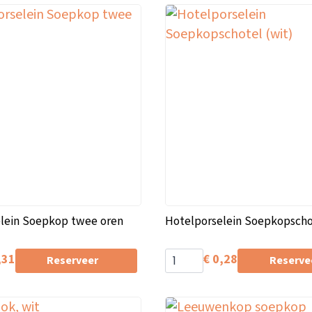
lein Soepkop twee oren
Hotelporselein Soepkopscho
,31
€
0,28
Reserveer
Reserve