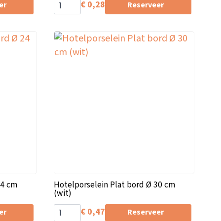
€
0,28
er
Reserveer
24 cm
Hotelporselein Plat bord Ø 30 cm
(wit)
€
0,47
er
Reserveer