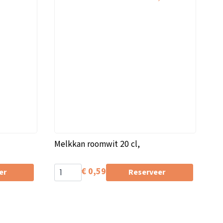
Melkkan roomwit 20 cl,
€
0,59
er
Reserveer