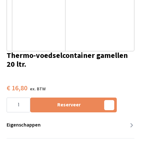
Thermo-voedselcontainer gamellen
20 ltr.
€
16,80
Thermo-
voedselcontainer
Reserveer
gamellen
20
ltr.
aantal
Eigenschappen