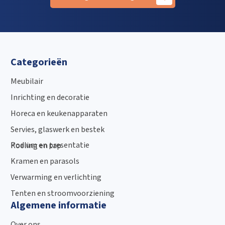
Categorieën
Meubilair
Inrichting en decoratie
Horeca en keukenapparaten
Servies, glaswerk en bestek
Podium en presentatie
Koeling en tap
Kramen en parasols
Verwarming en verlichting
Tenten en stroomvoorziening
Algemene informatie
Over ons