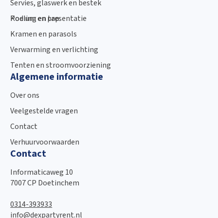
Servies, glaswerk en bestek
Podium en presentatie
Koeling en tap
Kramen en parasols
Verwarming en verlichting
Tenten en stroomvoorziening
Algemene informatie
Over ons
Veelgestelde vragen
Contact
Verhuurvoorwaarden
Contact
Informaticaweg 10
7007 CP Doetinchem
0314-393933
info@dexpartyrent.nl