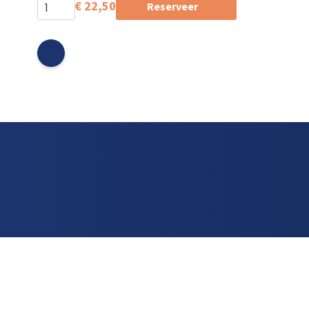
€
22,50
Reserveer