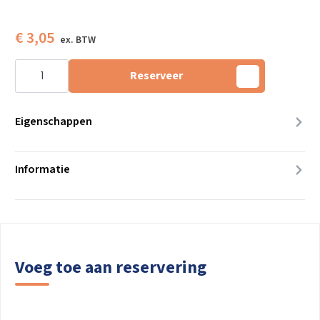
€
3,05
Broodmand
"hoorn
Reserveer
des
overvloeds”
aantal
Eigenschappen
Informatie
Voeg toe aan reservering