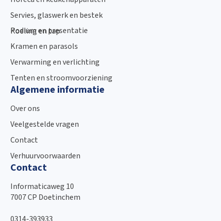
Servies, glaswerk en bestek
Podium en presentatie
Koeling en tap
Kramen en parasols
Verwarming en verlichting
Tenten en stroomvoorziening
Algemene informatie
Over ons
Veelgestelde vragen
Contact
Verhuurvoorwaarden
Contact
Informaticaweg 10
7007 CP Doetinchem
0314-393933