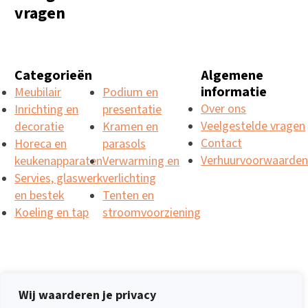
vragen
Categorieën
Algemene
informatie
Meubilair
Podium en
Over ons
Inrichting en
presentatie
Veelgestelde vragen
decoratie
Kramen en
Contact
Horeca en
parasols
Verhuurvoorwaarde
keukenapparaten
Verwarming en
Servies, glaswerk
verlichting
en bestek
Tenten en
Koeling en tap
stroomvoorziening
Wij waarderen je privacy