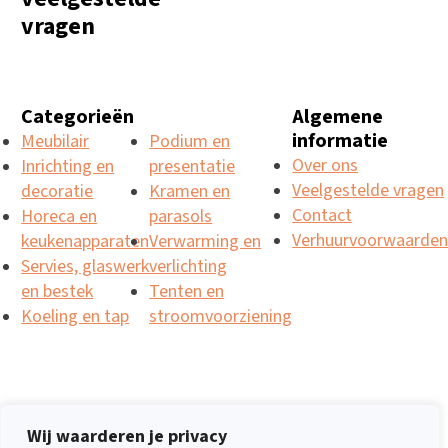
vragen
Categorieën
Algemene
informatie
Meubilair
Podium en
Over ons
Inrichting en
presentatie
Veelgestelde vragen
decoratie
Kramen en
Contact
Horeca en
parasols
Verhuurvoorwaarde
keukenapparaten
Verwarming en
Servies, glaswerk
verlichting
en bestek
Tenten en
Koeling en tap
stroomvoorziening
Wij waarderen je privacy