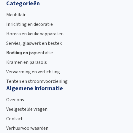
Categorieën
Meubilair
Inrichting en decoratie
Horeca en keukenapparaten
Servies, glaswerk en bestek
Podium en presentatie
Koeling en tap
Kramen en parasols
Verwarming en verlichting
Tenten en stroomvoorziening
Algemene informatie
Over ons
Veelgestelde vragen
Contact
Verhuurvoorwaarden