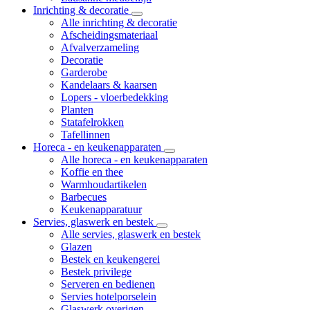
Inrichting & decoratie
Alle inrichting & decoratie
Afscheidingsmateriaal
Afvalverzameling
Decoratie
Garderobe
Kandelaars & kaarsen
Lopers - vloerbedekking
Planten
Statafelrokken
Tafellinnen
Horeca - en keukenapparaten
Alle horeca - en keukenapparaten
Koffie en thee
Warmhoudartikelen
Barbecues
Keukenapparatuur
Servies, glaswerk en bestek
Alle servies, glaswerk en bestek
Glazen
Bestek en keukengerei
Bestek privilege
Serveren en bedienen
Servies hotelporselein
Glaswerk overigen