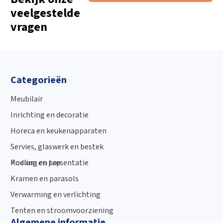
veelgestelde
vragen
Categorieën
Meubilair
Inrichting en decoratie
Horeca en keukenapparaten
Servies, glaswerk en bestek
Podium en presentatie
Koeling en tap
Kramen en parasols
Verwarming en verlichting
Tenten en stroomvoorziening
Algemene informatie