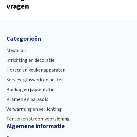
vragen
Categorieën
Meubilair
Inrichting en decoratie
Horeca en keukenapparaten
Servies, glaswerk en bestek
Podium en presentatie
Koeling en tap
Kramen en parasols
Verwarming en verlichting
Tenten en stroomvoorziening
Algemene informatie