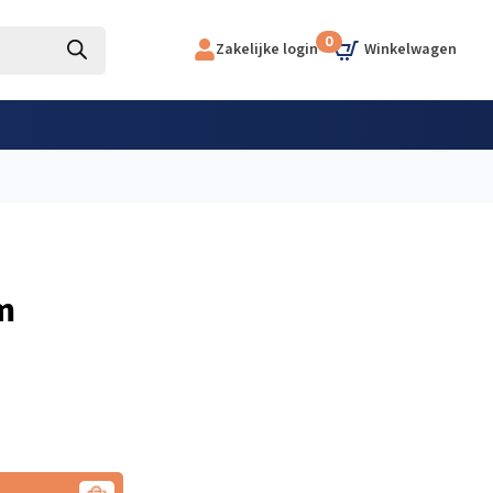
0
Zakelijke login
m