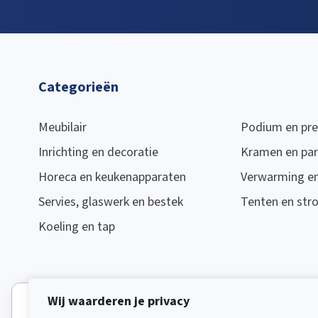
Categorieën
Meubilair
Podium en pre
Inrichting en decoratie
Kramen en par
Horeca en keukenapparaten
Verwarming en 
Servies, glaswerk en bestek
Tenten en str
Koeling en tap
Wij waarderen je privacy
Vanwege onze vakantie zijn wij gesloten van 1 t/m 16 augus