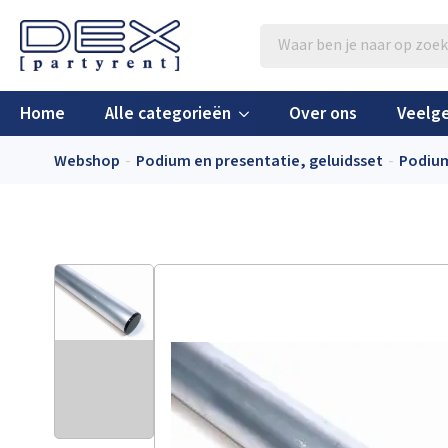
Producten
zoeken
Home
Alle categorieën
Over ons
Veelge
Webshop
Podium en presentatie, geluidsset
Podium