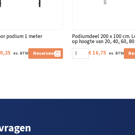
oor podium 1 meter
Podiumdeel 200 x 100 cm. L
op hoogte van 20, 40, 60, 8
0,25
€
16,75
Reserveer
Re
 vragen