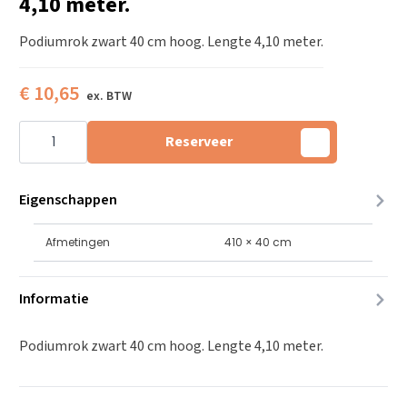
4,10 meter.
Podiumrok zwart 40 cm hoog. Lengte 4,10 meter.
€
10,65
Podiumrok
zwart
Reserveer
40
cm
hoog.
Lengte
Eigenschappen
4,10
meter.
aantal
Afmetingen
410 × 40 cm
Informatie
Podiumrok zwart 40 cm hoog. Lengte 4,10 meter.