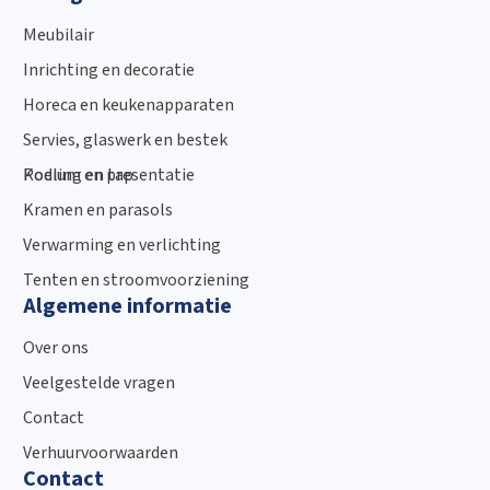
Meubilair
Inrichting en decoratie
Horeca en keukenapparaten
Servies, glaswerk en bestek
Podium en presentatie
Koeling en tap
Kramen en parasols
Verwarming en verlichting
Tenten en stroomvoorziening
Algemene informatie
Over ons
Veelgestelde vragen
Contact
Verhuurvoorwaarden
Contact