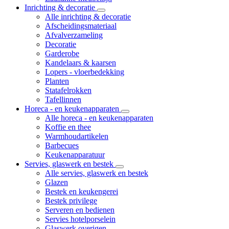
Inrichting & decoratie
Alle inrichting & decoratie
Afscheidingsmateriaal
Afvalverzameling
Decoratie
Garderobe
Kandelaars & kaarsen
Lopers - vloerbedekking
Planten
Statafelrokken
Tafellinnen
Horeca - en keukenapparaten
Alle horeca - en keukenapparaten
Koffie en thee
Warmhoudartikelen
Barbecues
Keukenapparatuur
Servies, glaswerk en bestek
Alle servies, glaswerk en bestek
Glazen
Bestek en keukengerei
Bestek privilege
Serveren en bedienen
Servies hotelporselein
Glaswerk overigen