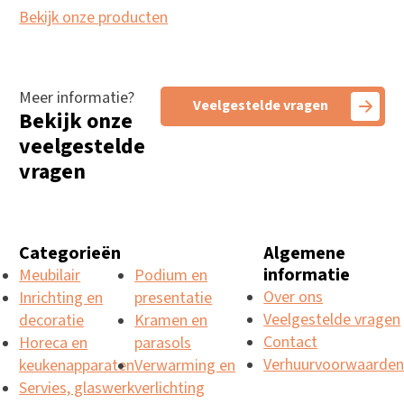
Bekijk onze producten
Meer informatie?
Veelgestelde vragen
Bekijk onze
veelgestelde
vragen
Categorieën
Algemene
informatie
Meubilair
Podium en
Over ons
Inrichting en
presentatie
Veelgestelde vragen
decoratie
Kramen en
Contact
Horeca en
parasols
Verhuurvoorwaarde
keukenapparaten
Verwarming en
Servies, glaswerk
verlichting