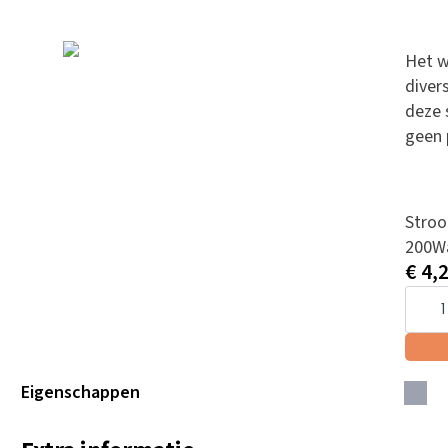
Het 
diver
deze 
geen 
Stro
200W
€
4,
Schot
230V
aanta
Eigenschappen