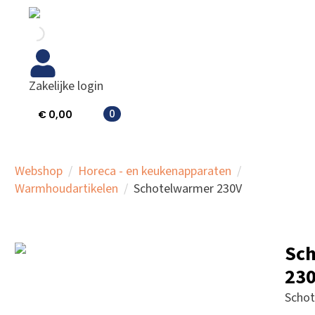
Zakelijke login
0
€
0,00
Webshop
Horeca - en keukenapparaten
Warmhoudartikelen
Schotelwarmer 230V
Sc
23
Scho