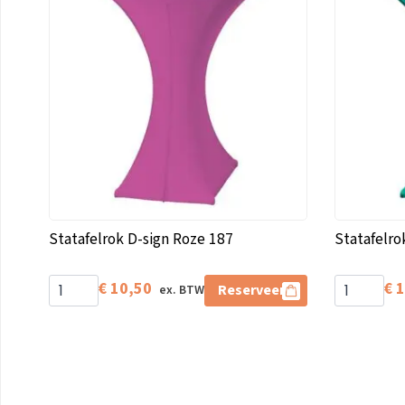
Statafelrok D-sign Roze 187
Statafelro
€
10,50
€
1
Reserveer