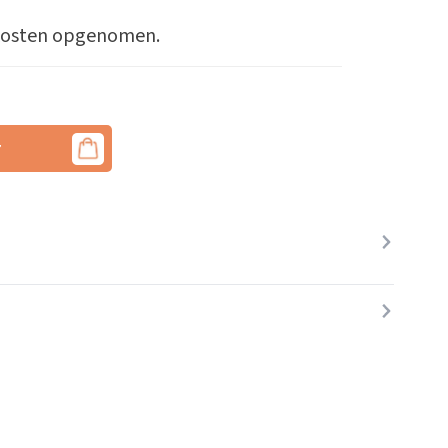
askosten opgenomen.
r