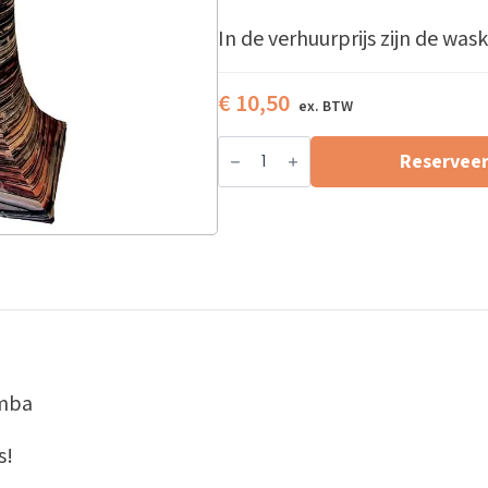
In de verhuurprijs zijn de w
€
10,50
Statafelrok
D-
Reservee
sign
Old
Wood
Samba
aantal
amba
s!