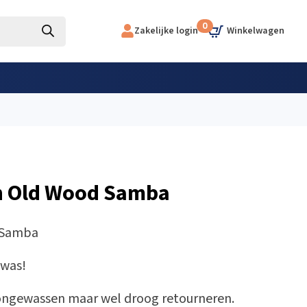
0
Zakelijke login
gn Old Wood Samba
d Samba
 was!
k ongewassen maar wel droog retourneren.