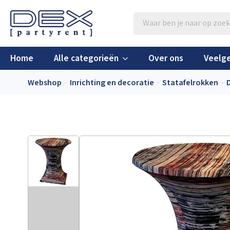
Producten
zoeken
Home
Alle categorieën
Over ons
Veelge
Webshop
Inrichting en decoratie
Statafelrokken