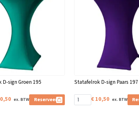
k D-sign Groen 195
Statafelrok D-sign Paars 197
0,50
€
10,50
Reserveer
Re