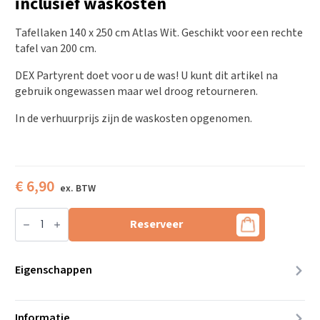
inclusief waskosten
Tafellaken 140 x 250 cm Atlas Wit. Geschikt voor een rechte
tafel van 200 cm.
DEX Partyrent doet voor u de was! U kunt dit artikel na
gebruik ongewassen maar wel droog retourneren.
In de verhuurprijs zijn de waskosten opgenomen.
€
6,90
Tafellaken
140
Reserveer
x
250
cm
Atlas
Eigenschappen
Wit,
inclusief
waskosten
aantal
Informatie