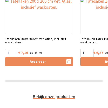
Tafellaken 200 x 200 cm wit. Atlas, inclusief
Tafellaken 140 x 190
waskosten.
waskosten.
€
7,16
€
6,37
Reserveer
R
Bekijk onze producten