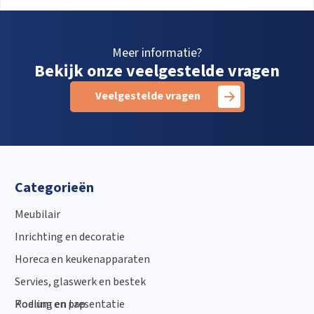
Meer informatie?
Bekijk onze veelgestelde vragen
Veelgestelde vragen
Categorieën
Meubilair
Inrichting en decoratie
Horeca en keukenapparaten
Servies, glaswerk en bestek
Podium en presentatie
Koeling en tap