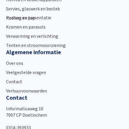
Servies, glaswerk en bestek
Podium en presentatie
Koeling en tap
Kramen en parasols
Verwarming en verlichting
Tenten en stroomvoorziening
Algemene informatie
Over ons
Veelgestelde vragen
Contact
Verhuurvoorwaarden
Contact
Informaticaweg 10
7007 CP Doetinchem
0314-393933