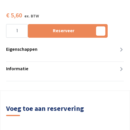
€
5,60
Uitlekblad
50
Reserveer
x
60
cm
RVS
Eigenschappen
aantal
Informatie
Voeg toe aan reservering