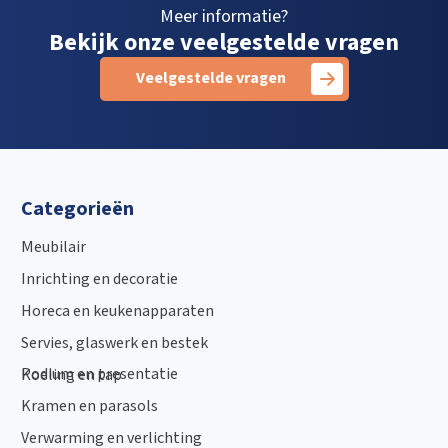
Meer informatie?
Bekijk onze veelgestelde vragen
Veelgestelde vragen
Categorieën
Meubilair
Inrichting en decoratie
Horeca en keukenapparaten
Servies, glaswerk en bestek
Podium en presentatie
Koeling en tap
Kramen en parasols
Verwarming en verlichting