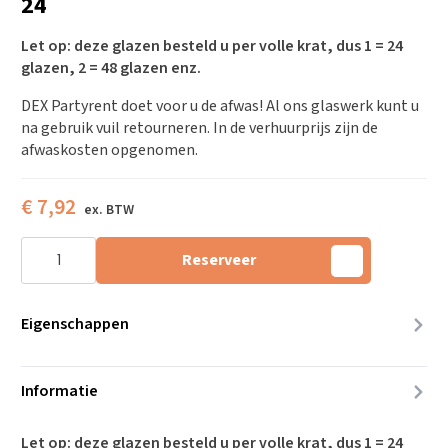
24
Let op: deze glazen besteld u per volle krat, dus 1 = 24
glazen, 2 = 48 glazen enz.
DEX Partyrent doet voor u de afwas! Al ons glaswerk kunt u
na gebruik vuil retourneren. In de verhuurprijs zijn de
afwaskosten opgenomen.
€
7,92
Wijnglas
Bouquet
Reserveer
35
cl,
verpakt
per
Eigenschappen
24
aantal
Informatie
Let op: deze glazen besteld u per volle krat, dus 1 = 24