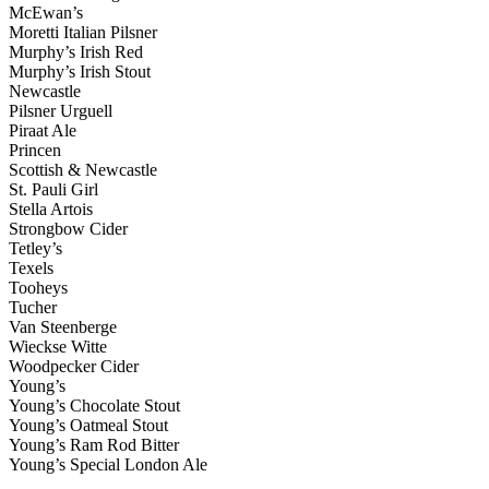
McEwan’s
Moretti Italian Pilsner
Murphy’s Irish Red
Murphy’s Irish Stout
Newcastle
Pilsner Urguell
Piraat Ale
Princen
Scottish & Newcastle
St. Pauli Girl
Stella Artois
Strongbow Cider
Tetley’s
Texels
Tooheys
Tucher
Van Steenberge
Wieckse Witte
Woodpecker Cider
Young’s
Young’s Chocolate Stout
Young’s Oatmeal Stout
Young’s Ram Rod Bitter
Young’s Special London Ale