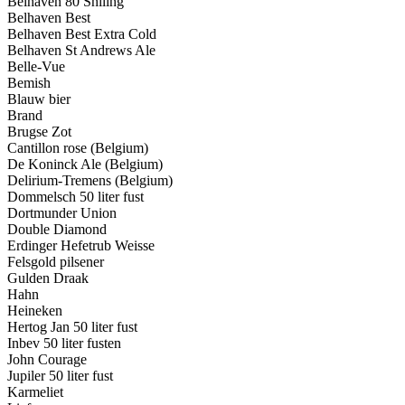
Belhaven 80 Shiling
Belhaven Best
Belhaven Best Extra Cold
Belhaven St Andrews Ale
Belle-Vue
Bemish
Blauw bier
Brand
Brugse Zot
Cantillon rose (Belgium)
De Koninck Ale (Belgium)
Delirium-Tremens (Belgium)
Dommelsch 50 liter fust
Dortmunder Union
Double Diamond
Erdinger Hefetrub Weisse
Felsgold pilsener
Gulden Draak
Hahn
Heineken
Hertog Jan 50 liter fust
Inbev 50 liter fusten
John Courage
Jupiler 50 liter fust
Karmeliet