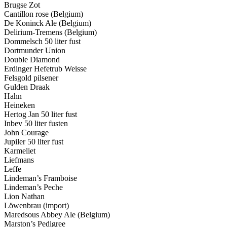
Brugse Zot
Cantillon rose (Belgium)
De Koninck Ale (Belgium)
Delirium-Tremens (Belgium)
Dommelsch 50 liter fust
Dortmunder Union
Double Diamond
Erdinger Hefetrub Weisse
Felsgold pilsener
Gulden Draak
Hahn
Heineken
Hertog Jan 50 liter fust
Inbev 50 liter fusten
John Courage
Jupiler 50 liter fust
Karmeliet
Liefmans
Leffe
Lindeman’s Framboise
Lindeman’s Peche
Lion Nathan
Löwenbrau (import)
Maredsous Abbey Ale (Belgium)
Marston’s Pedigree