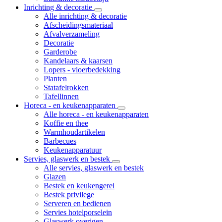
Inrichting & decoratie
Alle inrichting & decoratie
Afscheidingsmateriaal
Afvalverzameling
Decoratie
Garderobe
Kandelaars & kaarsen
Lopers - vloerbedekking
Planten
Statafelrokken
Tafellinnen
Horeca - en keukenapparaten
Alle horeca - en keukenapparaten
Koffie en thee
Warmhoudartikelen
Barbecues
Keukenapparatuur
Servies, glaswerk en bestek
Alle servies, glaswerk en bestek
Glazen
Bestek en keukengerei
Bestek privilege
Serveren en bedienen
Servies hotelporselein
Glaswerk overigen