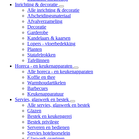
Inrichting & decoratie
Alle inrichting & decoratie
Afscheidingsmateriaal
Afvalverzameling
Decoratie
Garderobe
Kandelaars & kaarsen
Lopers - vloerbedekking
Planten
Statafelrokken
Tafellinnen
Horeca - en keukenapparaten
Alle horeca - en keukenapparaten
Koffie en thee
Warmhoudartikelen
Barbecues
Keukenapparatuur
Servies, glaswerk en bestek
Alle servies, glaswerk en bestek
Glazen
Bestek en keukengerei
Bestek privilege
Serveren en bedienen
Servies hotelporselein
Glaswerk overigen