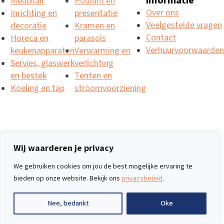
informatie
Meubilair
Podium en
Over ons
Inrichting en
presentatie
Veelgestelde vragen
decoratie
Kramen en
Contact
Horeca en
parasols
Verhuurvoorwaarde
keukenapparaten
Verwarming en
Servies, glaswerk
verlichting
en bestek
Tenten en
Koeling en tap
stroomvoorziening
Wij waarderen je privacy
Copyright 2026 ©
Website door Blumee.nl
We gebruiken cookies om jou de best mogelijke ervaring te
Privacybeleid
bieden op onze website. Bekijk ons
privacybeleid
.
-
Cookies
Nee, bedankt
Oke