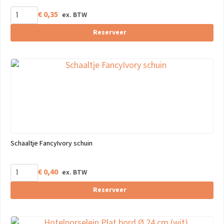
€
0,35
Reserveer
Schaaltje FancyIvory schuin
€
0,40
Reserveer