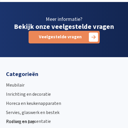
Meer informatie?
Bekijk onze veelgestelde vragen
Veelgestelde vragen
Categorieën
Meubilair
Inrichting en decoratie
Horeca en keukenapparaten
Servies, glaswerk en bestek
Podium en presentatie
Koeling en tap